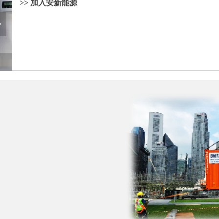
>> 加入安新能源
넲