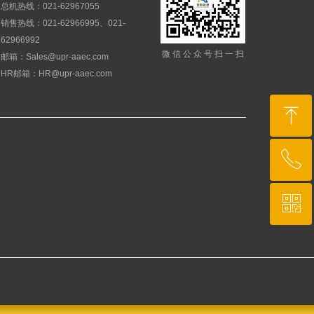
总机热线：021-62967055
销售热线：021-62966995、021-
62966992
微信公众号扫一扫
邮箱：Sales@upr-aaec.com
HR邮箱：HR@upr-aaec.com
ꁸ
ꂅ
回到顶部
ꀥ
021-6296 7055
微信二维码